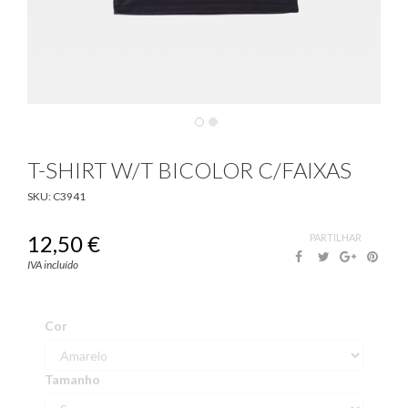
T-SHIRT W/T BICOLOR C/FAIXAS
SKU:
C3941
12,50 €
PARTILHAR
Alta
Visibilidade
IVA incluído
›
T-
Shirt
Cor
´s
&
Sweats
Tamanho