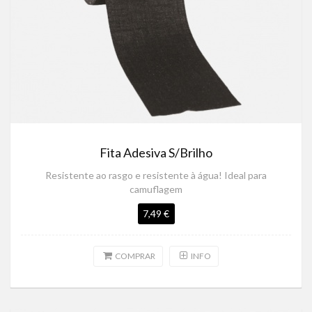
Fita Adesiva S/Brilho
Resistente ao rasgo e resistente à água! Ideal para
camuflagem
7,49 €
COMPRAR
INFO