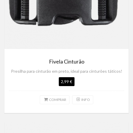
Fivela Cinturão
Presilha para cinturão em preto, ideal para cinturões táticos!
2,99 €
COMPRAR
INFO