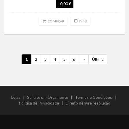
10,00 €
COMPRAR
INFO
1
2
3
4
5
6
>
Última
Lojas
|
Solicite um Orçamento
|
Termos e Condições
|
Política de Privacidade
|
Direito de livre resolução