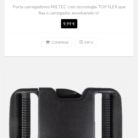
Porta carregadores MILTEC com tecnologia TOP FLEX que
fixa o carregador envolvendo-o!
9,99 €
COMPRAR
INFO