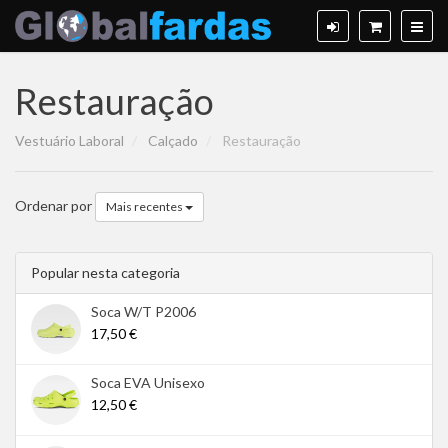
Restauração
Vestuário Laboral
Calçado
Restauração
Ordenar por
Mais recentes
Popular nesta categoria
Soca W/T P2006
17,50 €
Soca EVA Unisexo
12,50 €