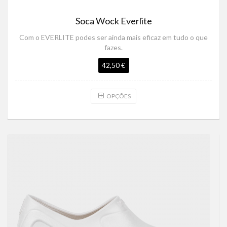
Soca Wock Everlite
Com o EVERLITE podes ser ainda mais eficaz em tudo o que
fazes.
42,50 €
OPÇÕES