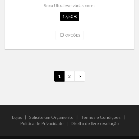
Soca Ultraleve várias cores
17,50 €
OPÇÕES
1
2
>
Lojas
|
Solicite um Orçamento
|
Termos e Condições
|
Política de Privacidade
|
Direito de livre resolução