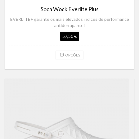
Soca Wock Everlite Plus
EVERLITE+ garante os mais elevados índices de performance
antiderrapante!
57,50 €
OPÇÕES