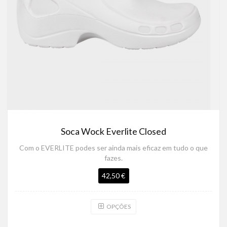
Soca Wock Everlite Closed
Com o EVERLITE podes ser ainda mais eficaz em tudo o que
fazes.
42,50 €
OPÇÕES