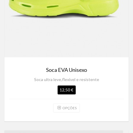
Soca EVA Unisexo
Soca ultra leve,flexivel e resistente
12,50 €
OPÇÕES