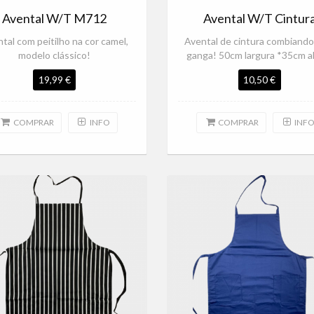
Avental W/T M712
Avental W/T Cintur
tal com peitilho na cor camel,
Avental de cintura combiand
modelo clássico!
ganga! 50cm largura *35cm a
19,99 €
10,50 €
COMPRAR
INFO
COMPRAR
INF