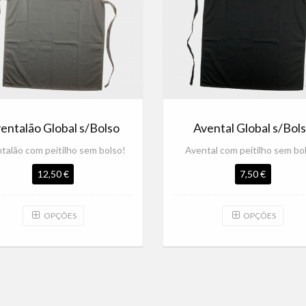
entalão Global s/Bolso
Avental Global s/Bol
talão com peitilho sem bolso!
Avental com peitilho sem bo
12,50 €
7,50 €
OPÇÕES
OPÇÕES