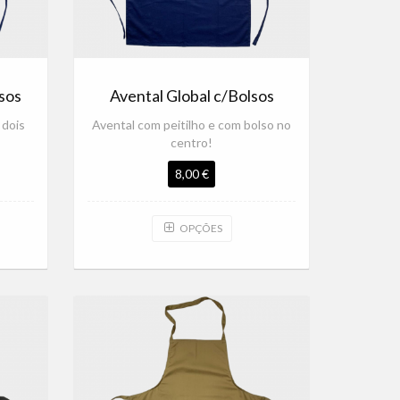
sos
Avental Global c/Bolsos
 dois
Avental com peitilho e com bolso no
centro!
8,00 €
OPÇÕES