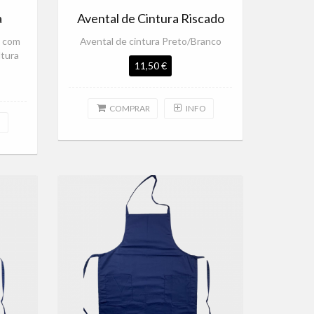
a
Avental de Cintura Riscado
o com
Avental de cintura Preto/Branco
ltura
11,50 €
COMPRAR
INFO
O