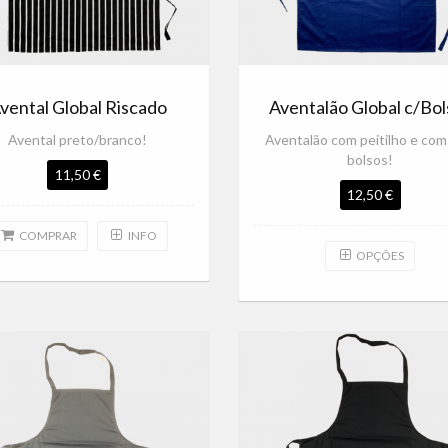
vental Global Riscado
Aventalão Global c/Bol
Avental preto/branco!
Aventalão com peitilho e com
bolsos!
11,50 €
12,50 €
COMPRAR
INFO
OPÇÕES