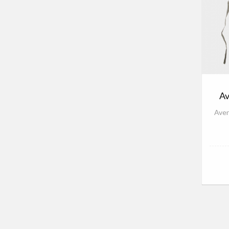
Av
Aven