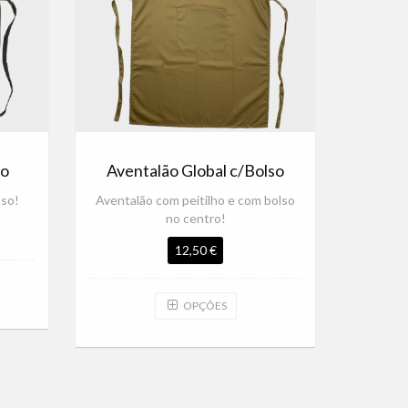
so
Aventalão Global c/Bolso
lso!
Aventalão com peitilho e com bolso
no centro!
12,50 €
OPÇÕES