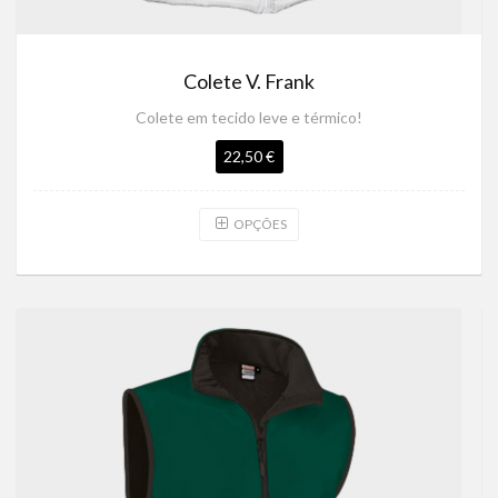
Colete V. Frank
Colete em tecido leve e térmico!
22,50 €
OPÇÕES