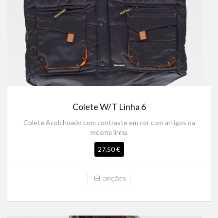
Colete W/T Linha 6
Colete Acolchoado com contraste em cor com artigos da
mesma linha
27,50 €
OPÇÕES