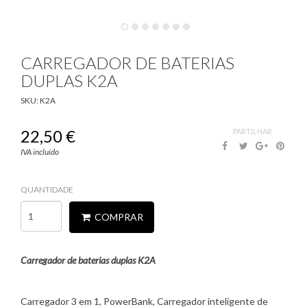
CARREGADOR DE BATERIAS
DUPLAS K2A
SKU:
K2A
22,50 €
PARTILHAR
Outdoor
IVA incluído
QUANTIDADE
COMPRAR
Carregador de baterias duplas K2A
Carregador 3 em 1, PowerBank, Carregador inteligente de