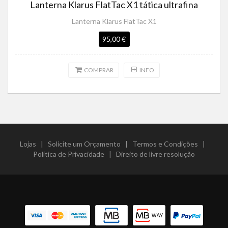
Lanterna Klarus FlatTac X1 tática ultrafina
Lanterna Klarus FlatTac X1
95,00 €
COMPRAR
INFO
Lojas
|
Solicite um Orçamento
|
Termos e Condições
|
Política de Privacidade
|
Direito de livre resolução